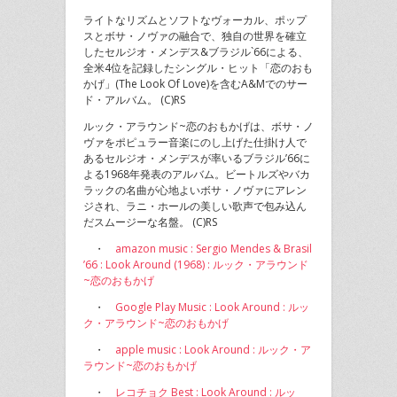
ライトなリズムとソフトなヴォーカル、ポップ
スとボサ・ノヴァの融合で、独自の世界を確立
したセルジオ・メンデス&ブラジル`66による、
全米4位を記録したシングル・ヒット「恋のおも
かげ」(The Look Of Love)を含むA&Mでのサー
ド・アルバム。 (C)RS
ルック・アラウンド~恋のおもかげは、ボサ・ノ
ヴァをポピュラー音楽にのし上げた仕掛け人で
あるセルジオ・メンデスが率いるブラジル’66に
よる1968年発表のアルバム。ビートルズやバカ
ラックの名曲が心地よいボサ・ノヴァにアレン
ジされ、ラニ・ホールの美しい歌声で包み込ん
だスムージーな名盤。 (C)RS
・
amazon music : Sergio Mendes & Brasil
’66 : Look Around (1968) : ルック・アラウンド
~恋のおもかげ
・
Google Play Music : Look Around : ルッ
ク・アラウンド~恋のおもかげ
・
apple music : Look Around : ルック・ア
ラウンド~恋のおもかげ
・
レコチョク Best : Look Around : ルッ