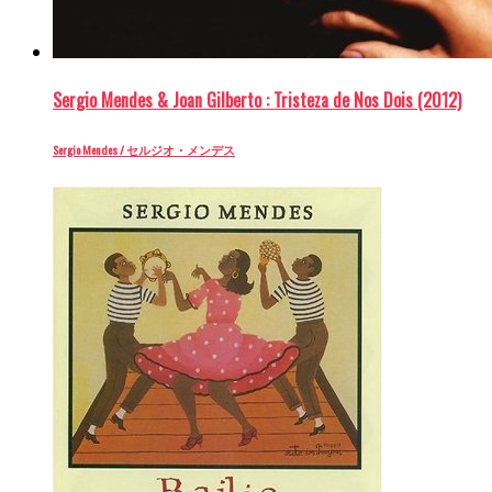
Sergio Mendes & Joan Gilberto : Tristeza de Nos Dois (2012)
Sergio Mendes / セルジオ・メンデス