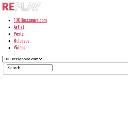
100Bossanova.com
Artist
Posts
Releases
Videos