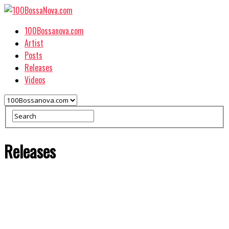
100Bossanova.com
Artist
Posts
Releases
Videos
Releases