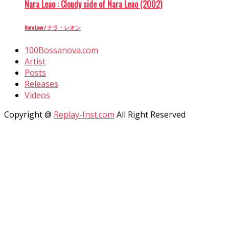
Nara Leao : Cloudy side of Nara Leao (2002)
Nara Leao / ナラ・レオン
100Bossanova.com
Artist
Posts
Releases
Videos
Copyright @
Replay-Inst.com
All Right Reserved